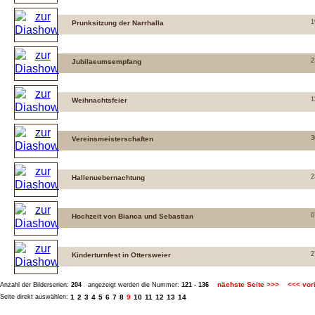
1
Prunksitzung der Narrhalla
2
Jubilaeumsempfang
1
Weihnachtsfeier
3
Vereinsmeisterschaften
2
Hallenuebernachtung
0
Hochzeit von Bianca und Sebastian
2
Kinderturnfest in Ottersweier
nächste Seite >>>
<<< vor
Anzahl der Bilderserien:
204
angezeigt werden die Nummer:
121 - 136
Seite direkt auswählen:
1
2
3
4
5
6
7
8
9
10
11
12
13
14