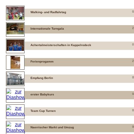
0
Walking- und Radfahrtag
2
Internationale Turngala
0
Achertalmeisterschaften in Kappelrodeck
2
Ferienprogamm
0
Empfang Berlin
0
erster Babykurs
0
Team Cup Turnen
0
Naerrischer Markt und Umzug