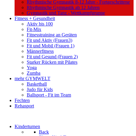
Rhythmische Gymnastik 8-12 Jahre - Fortgeschrittene
Rhythmische Gymnastik ab 12 Jahren
Gymnastik und Tanz - Wettkampfgruppe
Fitness + Gesundheit
Aktiv bis 100
Fit-Mix
Fitnesstraining an Geräten
Fit und Aktiv (Frauen3)
Fit und Mobil (Frauen 1)
Männerfitness
Fit und Gesund (Frauen 2)
Starker Rücken mit Pilates
Yoga
Zumba
mehr GYMWELT
Basketball
Judo für Kids
Ballsport - Fit im Team
Fechten
Rehasport
Kinderturnen
Back