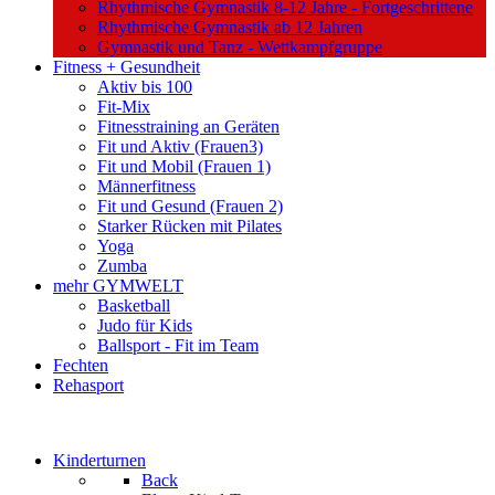
Rhythmische Gymnastik 8-12 Jahre - Fortgeschrittene
Rhythmische Gymnastik ab 12 Jahren
Gymnastik und Tanz - Wettkampfgruppe
Fitness + Gesundheit
Aktiv bis 100
Fit-Mix
Fitnesstraining an Geräten
Fit und Aktiv (Frauen3)
Fit und Mobil (Frauen 1)
Männerfitness
Fit und Gesund (Frauen 2)
Starker Rücken mit Pilates
Yoga
Zumba
mehr GYMWELT
Basketball
Judo für Kids
Ballsport - Fit im Team
Fechten
Rehasport
Kinderturnen
Back